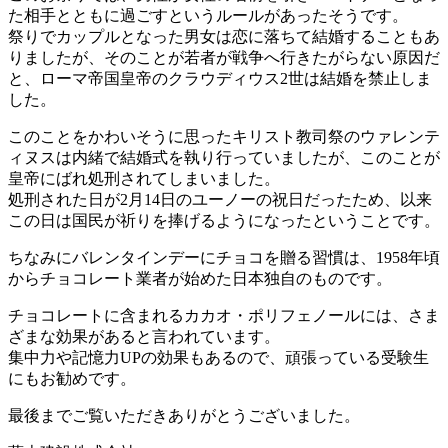
た相手とともに過ごすというルールがあったそうです。
祭りでカップルとなった男女は恋に落ちて結婚することもあ
りましたが、そのことが若者が戦争へ行きたがらない原因だ
と、ローマ帝国皇帝のクラウディウス2世は結婚を禁止しま
した。
このことをかわいそうに思ったキリスト教司祭のウァレンテ
ィヌスは内緒で結婚式を執り行っていましたが、このことが
皇帝にばれ処刑されてしまいました。
処刑された日が2月14日のユーノーの祝日だったため、以来
この日は国民が祈りを捧げるようになったということです。
ちなみにバレンタインデーにチョコを贈る習慣は、1958年頃
からチョコレート業者が始めた日本独自のものです。
チョコレートに含まれるカカオ・ポリフェノールには、さま
ざまな効果があると言われています。
集中力や記憶力UPの効果もあるので、頑張っている受験生
にもお勧めです。
最後までご覧いただきありがとうございました。