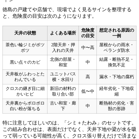
徳島の戸建てや店舗で、現場でよく見るサインを整理する
と、危険度の目安は次のようになります。
危険度
想定される原因の
天井の状態
よくある場所
の目安
一例
茶色い輪ジミがポツ
2階天井・押
屋根からの雨水・
中〜高
ポツ
入れの天井
ベランダ防水
北側の部屋・
結露・断熱不足・
黒い点々のカビ
中
和室
換気不足
天井板がふわっとた
ユニットバス
高
漏水・下地の腐朽
わんでいる
横・水回り
クロスの継ぎ目に細
新旧の材料の
経年劣化・下地収
低〜中
かいヒビ
取り合い部
縮
天井裏からポロポロ
古い和室・廊
断熱材の劣化・害
中
白い粉が落ちる
下
獣の形跡
特に注意してほしいのは、「シミ＋たわみ」のセットです。
この組み合わせは、表面だけでなく、天井下地や梁が水を吸
って弱っている可能性が高く、クロス張り替えだけで済まな