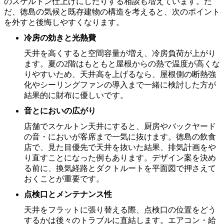
のスケルトン仕上げにしたりする相談も増えています。た
だ、徳島の気候と既存建物の構造を考えると、次のポイント
を外すと後悔しやすくなります。
冷房の効きと光熱費
天井を高くすると空間容量が増え、冷房負荷が上がり
ます。夏の2階はもともと屋根からの熱で温度が高くな
りやすいため、天井高を上げるなら、屋根側の断熱強
化やシーリングファンの導入まで一緒に検討した方が
結果的に財布に優しいです。
音とにおいの広がり
店舗でスケルトン天井にすると、厨房やバックヤード
の音・においが客席まで一気に抜けます。徳島の飲食
店で、見た目優先で天井を抜いた結果、排気計画をや
り直すことになった例もあります。デザイン案を決め
る前に、換気経路とダクトルートを平面図で押さえて
おくことが重要です。
点検口とメンテナンス性
天井をフラットに張り替える際、点検口の位置をどう
するかは後々のトラブルに直結します。エアコン・給