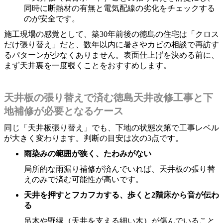
同時に断熱材の有無と電気配線の劣化をチェックする
のが安全です。
施工現場の感覚として、築30年前後の徳島の住宅は「クロス
だけ張り替え」だと、数年以内に暑さやカビの相談で再訪す
るパターンが少なくありません。表面仕上げを決める前に、
まず天井裏を一度覗くことをおすすめします。
天井板の張り替えで済む徳島天井改修工事と下
地補修が必要となるケース
同じ「天井板張り替え」でも、下地の状態次第で工事レベル
が大きく変わります。判断の目安は次の3点です。
雨染みの範囲が狭く、たわみがない
局所的な雨漏り補修が済んでいれば、天井板の張り替
えのみで済む可能性が高いです。
天井を押すとフカフカする、歩くと2階床から音が伝わ
る
吊木や野縁（天井を支える細い木）が傷んでいること