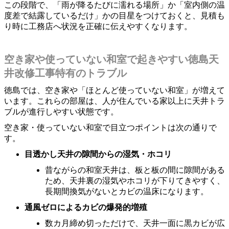
この段階で、「雨が降るたびに濡れる場所」か「室内側の温
度差で結露しているだけ」かの目星をつけておくと、見積も
り時に工務店へ状況を正確に伝えやすくなります。
空き家や使っていない和室で起きやすい徳島天
井改修工事特有のトラブル
徳島では、空き家や「ほとんど使っていない和室」が増えて
います。これらの部屋は、人が住んでいる家以上に天井トラ
ブルが進行しやすい状態です。
空き家・使っていない和室で目立つポイントは次の通りで
す。
目透かし天井の隙間からの湿気・ホコリ
昔ながらの和室天井は、板と板の間に隙間がある
ため、天井裏の湿気やホコリが下りてきやすく、
長期間換気がないとカビの温床になります。
通風ゼロによるカビの爆発的増殖
数カ月締め切っただけで、天井一面に黒カビが広