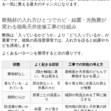
を一気に整える最大のチャンスになります。
断熱材の入れ方ひとつでカビ・結露・光熱費が
変わる徳島天井改修工事の仕組み
断熱は「入っているかどうか」より「どう入っているか」が
重要です。徳島の高湿度環境では、入れ方を誤ると結露やカ
ビを誘発します。
よくあるパターンを整理すると次の通りです。
状態
よく起きる症状
工事での対処の考え方
2階が極端に暑
屋根面か天井面のどちらで
断熱材なし
い、冬は底冷え
断熱するかを選ぶ
落ちている・よ
部分的なシミ、天
張り替え時に全面入れ替え
れている
井裏のカビ
が無難
部屋ごとの温度ム
端部の気流止めを丁寧に施
隙間だらけ
ラ
工する
防湿層が無いか
室内側の防湿と天井裏の排
結露、カビ臭さ