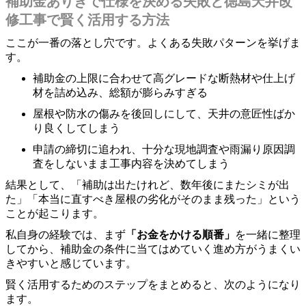
補助金ありきで仕様を決める失敗と徳島天井改
修工事で賢く活用する方法
ここが一番の落とし穴です。よくある失敗パターンを挙げま
す。
補助金の上限に合わせて高グレードな断熱材や仕上げ
材を詰め込み、総額が膨らみすぎる
屋根や防水の傷みを後回しにして、天井の意匠性ばか
り良くしてしまう
申請の締切に追われ、十分な現地調査や雨漏り原因調
査をしないまま工事内容を決めてしまう
結果として、「補助は出たけれど、数年後にまたシミが出
た」「本当に直すべき屋根の劣化がそのまま残った」という
ことが起こります。
私自身の経験では、まず
「お金をかける順番」
を一緒に整理
してから、補助金の条件に当てはめていく進め方がうまくい
きやすいと感じています。
賢く活用するためのステップをまとめると、次のようになり
ます。