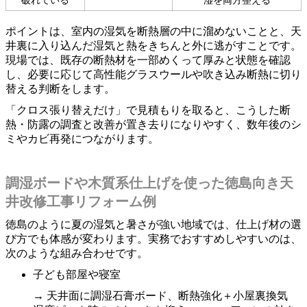
破れている
湿を両方整える
ポイントは、室内の湿気を断熱層の中に溜めないことと、天
井裏に入り込んだ湿気と熱をきちんと外に逃がすことです。
現場では、既存の断熱材を一部めくって厚みと状態を確認
し、必要に応じて高性能グラスウールや吹き込み断熱に切り
替える判断をします。
「クロス張り替えだけ」で見積もりを取ると、こうした断
熱・防露の調査と改善が置き去りになりやすく、数年後のシ
ミやカビ再発につながります。
調湿ボードや木質系仕上げを使った徳島向き天
井改修工事リフォーム例
徳島のように夏の湿気と暑さが強い地域では、仕上げ材の選
び方でも体感が変わります。実務でおすすめしやすいのは、
次のような組み合わせです。
子ども部屋や寝室
→ 天井面に調湿石膏ボード、断熱強化＋小屋裏換気