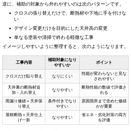
逆に、補助の対象から外れやすいのは次のパターンです。
クロスの張り替えだけで、断熱材や下地に手を付けな
い
デザイン変更だけを目的にした天井高の変更
単なる塗装や清掃で終わる軽微な工事
イメージしやすいように整理すると、次のようになります。
補助対象になり
工事内容
ポイント
やすいか
性能が変わらないと見な
クロスだけ貼り替え
なりにくい
されやすい
天井裏の断熱材追
断熱性能の数値で評価さ
なりやすい
加・入れ替え
れる
雨漏り修繕＋天井張
条件付きでなり
原因箇所まで含めた修繕
り替え
やすい
かが重要
屋根断熱＋天井仕上
省エネ・劣化対策の両方
なりやすい
げ一新
を評価