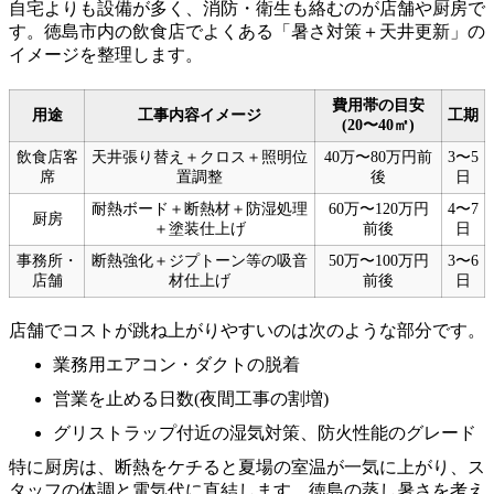
自宅よりも設備が多く、消防・衛生も絡むのが店舗や厨房で
す。徳島市内の飲食店でよくある「暑さ対策＋天井更新」の
イメージを整理します。
費用帯の目安
用途
工事内容イメージ
工期
(20〜40㎡)
飲食店客
天井張り替え＋クロス＋照明位
40万〜80万円前
3〜5
席
置調整
後
日
耐熱ボード＋断熱材＋防湿処理
60万〜120万円
4〜7
厨房
＋塗装仕上げ
前後
日
事務所・
断熱強化＋ジプトーン等の吸音
50万〜100万円
3〜6
店舗
材仕上げ
前後
日
店舗でコストが跳ね上がりやすいのは次のような部分です。
業務用エアコン・ダクトの脱着
営業を止める日数(夜間工事の割増)
グリストラップ付近の湿気対策、防火性能のグレード
特に厨房は、断熱をケチると夏場の室温が一気に上がり、ス
タッフの体調と電気代に直結します。徳島の蒸し暑さを考え