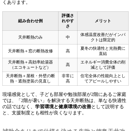
くあります。
評価さ
組み合わせ例
れやす
メリット
さ
体感温度改善だがインパ
天井断熱のみ
中
クトは限定的
夏冬の快適性と光熱費に
天井断熱＋窓の断熱改修
高
直結
天井断熱＋高効率給湯器
エネルギー消費全体の削
高
（エコキュートなど）
減として評価
天井断熱＋屋根・外壁の断
非常に
住宅全体の性能向上とし
熱・遮熱塗装の見直し
高
てアピールしやすい
現場感覚として、子ども部屋や勉強部屋が2階にあるご家庭
では、「2階が暑い」を解決する天井断熱は、単なる快適性
の話ではなく、
学習環境と健康環境の改善
として説明する
と、支援制度とも相性が良くなります。