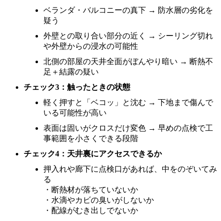
ベランダ・バルコニーの真下 → 防水層の劣化を
疑う
外壁との取り合い部分の近く → シーリング切れ
や外壁からの浸水の可能性
北側の部屋の天井全面がぼんやり暗い → 断熱不
足＋結露の疑い
チェック3：触ったときの状態
軽く押すと「ベコッ」と沈む → 下地まで傷んで
いる可能性が高い
表面は固いがクロスだけ変色 → 早めの点検で工
事範囲を小さくできる段階
チェック4：天井裏にアクセスできるか
押入れや廊下に点検口があれば、中をのぞいてみ
る
・断熱材が落ちていないか
・水滴やカビの臭いがしないか
・配線がむき出しでないか