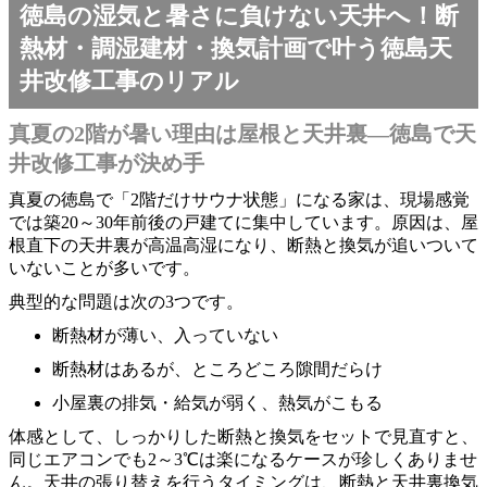
徳島の湿気と暑さに負けない天井へ！断
熱材・調湿建材・換気計画で叶う徳島天
井改修工事のリアル
真夏の2階が暑い理由は屋根と天井裏―徳島で天
井改修工事が決め手
真夏の徳島で「2階だけサウナ状態」になる家は、現場感覚
では築20～30年前後の戸建てに集中しています。原因は、屋
根直下の天井裏が高温高湿になり、断熱と換気が追いついて
いないことが多いです。
典型的な問題は次の3つです。
断熱材が薄い、入っていない
断熱材はあるが、ところどころ隙間だらけ
小屋裏の排気・給気が弱く、熱気がこもる
体感として、しっかりした断熱と換気をセットで見直すと、
同じエアコンでも2～3℃は楽になるケースが珍しくありませ
ん。天井の張り替えを行うタイミングは、断熱と天井裏換気