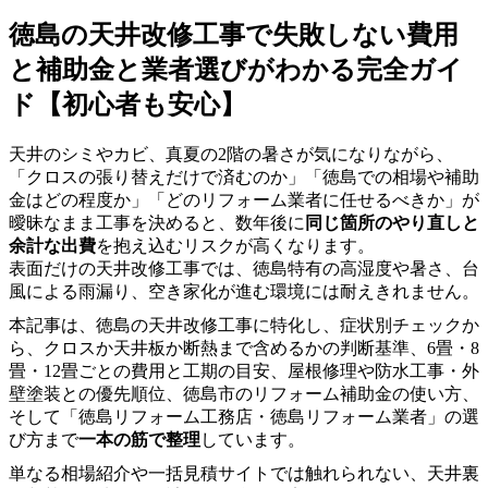
徳島の天井改修工事で失敗しない費用
と補助金と業者選びがわかる完全ガイ
ド【初心者も安心】
天井のシミやカビ、真夏の2階の暑さが気になりながら、
「クロスの張り替えだけで済むのか」「徳島での相場や補助
金はどの程度か」「どのリフォーム業者に任せるべきか」が
曖昧なまま工事を決めると、数年後に
同じ箇所のやり直しと
余計な出費
を抱え込むリスクが高くなります。
表面だけの天井改修工事では、徳島特有の高湿度や暑さ、台
風による雨漏り、空き家化が進む環境には耐えきれません。
本記事は、徳島の天井改修工事に特化し、症状別チェックか
ら、クロスか天井板か断熱まで含めるかの判断基準、6畳・8
畳・12畳ごとの費用と工期の目安、屋根修理や防水工事・外
壁塗装との優先順位、徳島市のリフォーム補助金の使い方、
そして「徳島リフォーム工務店・徳島リフォーム業者」の選
び方まで
一本の筋で整理
しています。
単なる相場紹介や一括見積サイトでは触れられない、天井裏