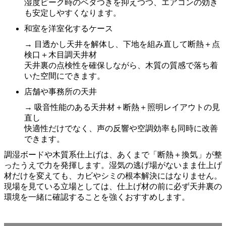
湿度ピーク時のベタつきを抑えつつ、エアコンの効き
も安定しやすくなります。
和室を洋室化するケース
→ 目透かし天井を解体し、下地を組み直して断熱＋点
検口＋木目調天井材
天井裏の点検性を確保しながら、木質の質感で落ち着
いた空間にできます。
店舗や事務所の天井
→ 吸音性能のある天井材＋断熱＋照明レイアウトの見
直し
快適性だけでなく、声の反響や空調効率も同時に改善
できます。
調湿ボードや木質系仕上げは、あくまで「断熱＋換気」が整
ったうえで力を発揮します。湿気の逃げ場がないまま仕上げ
材だけを変えても、カビやシミの根本解決にはなりません。
現場を見ている立場としては、仕上げ材の前に必ず天井裏の
環境を一緒に確認することを強くおすすめします。