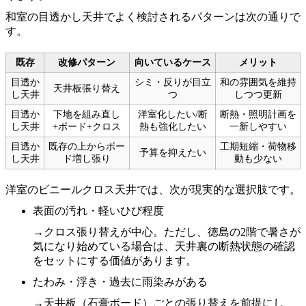
和室の目透かし天井でよく検討されるパターンは次の通りで
す。
既存
改修パターン
向いているケース
メリット
目透か
シミ・反りが目立
和の雰囲気を維持
天井板張り替え
し天井
つ
しつつ更新
目透か
下地を組み直し
洋室化したい/断
断熱・照明計画を
し天井
+ボード+クロス
熱も強化したい
一新しやすい
目透か
既存の上からボー
工期短縮・荷物移
予算を抑えたい
し天井
ド増し張り
動も少ない
洋室のビニールクロス天井では、次が現実的な選択肢です。
表面の汚れ・軽いひび程度
→クロス張り替えが中心。ただし、徳島の2階で暑さが
気になり始めている場合は、天井裏の断熱状態の確認
をセットにする価値があります。
たわみ・浮き・過去に雨染みがある
→天井板（石膏ボード）ごとの張り替えを前提にし、