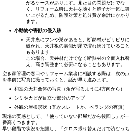
がるケースがあります。見た目の問題だけでな
く、リフォーム時に天井を壊すと胞子が一気に舞
い上がるため、防護対策と処分費が余計にかかり
ます。
小動物や害獣の侵入跡
天井裏にフンや巣があると、断熱材がビリビリに
破かれ、天井板の裏側が尿で濡れ続けていること
もあります。
この場合、天井材だけでなく断熱材の全面入れ替
え、高さ調整まで必要になることもあります。
空き家管理の窓口やリフォーム業者に相談する際は、次の点
を事前に写真に撮っておくと、話が早く進みます。
和室の天井全体の写真（角が写るように4方向から）
シミやカビが目立つ部分のアップ
外観の屋根形状（瓦かスレートか、ベランダの有無）
現場の実感として、「使っていない部屋だから後回し」が一
番高くつきます。
早い段階で状況を把握し、「クロス張り替えだけで済むうち