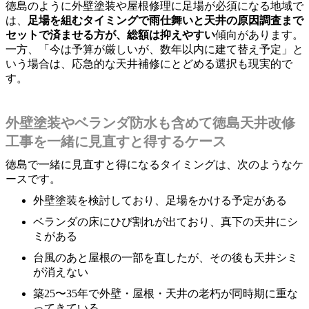
徳島のように外壁塗装や屋根修理に足場が必須になる地域で
は、
足場を組むタイミングで雨仕舞いと天井の原因調査まで
セットで済ませる方が、総額は抑えやすい
傾向があります。
一方、「今は予算が厳しいが、数年以内に建て替え予定」と
いう場合は、応急的な天井補修にとどめる選択も現実的で
す。
外壁塗装やベランダ防水も含めて徳島天井改修
工事を一緒に見直すと得するケース
徳島で一緒に見直すと得になるタイミングは、次のようなケ
ースです。
外壁塗装を検討しており、足場をかける予定がある
ベランダの床にひび割れが出ており、真下の天井にシ
ミがある
台風のあと屋根の一部を直したが、その後も天井シミ
が消えない
築25〜35年で外壁・屋根・天井の老朽が同時期に重な
ってきている