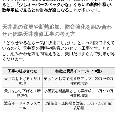
ると、
「少しオーバースペックかな」くらいの断熱仕様が、
数年単位で見るとお財布が楽になる
ことが多いです。
天井高の変更や断熱追加、防音強化を組み合わ
せた徳島天井改修工事の考え方
「どうせやるなら一気に快適にしたい」という相談で増えて
いるのが、天井高の調整や防音とのセット工事です。ただ
し、組み合わせ方を間違えると、費用だけ膨らんで効果が薄
くなります。
工事の組み合わせ
特徴と費用イメージ(6〜8畳)
天井高を上げる＋配線
梁あらわし等で開放感アップ。20万〜40万
整理
円前後増額
天井を少し下げる＋断
小屋裏を断熱層として再構成。15万〜30万
熱強化
円前後増額
遮音ボード＋グラスウ
2階足音・道路騒音対策。10万〜25万円前
ール
後増額