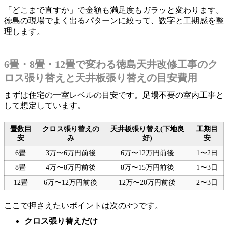
「どこまで直すか」で金額も満足度もガラッと変わります。
徳島の現場でよく出るパターンに絞って、数字と工期感を整
理します。
6畳・8畳・12畳で変わる徳島天井改修工事のク
ロス張り替えと天井板張り替えの目安費用
まずは住宅の一室レベルの目安です。足場不要の室内工事と
して想定しています。
畳数目
クロス張り替えの
天井板張り替え(下地良
工期目
安
み
好)
安
6畳
3万〜6万円前後
6万〜12万円前後
1〜2日
8畳
4万〜8万円前後
8万〜15万円前後
1〜3日
12畳
6万〜12万円前後
12万〜20万円前後
2〜3日
ここで押さえたいポイントは次の3つです。
クロス張り替えだけ