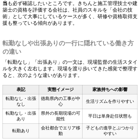
当
も必ず確認したいところです。きちんと施工管理技士や建
築士の資格を評価する会社は、社員のスキルを「会社の技
術」として大事にしているケースが多く、研修や資格取得支
援も整っている傾向があります。
転勤なしや出張ありの一行に隠れている働き方
の違い
「転勤なし」「出張あり」の一文は、現場監督の生活スタイ
ルを大きく左右します。現場を渡り歩いてきた感覚で整理す
ると、次のような違いがあります。
表記
実態イメージ
家族持ちへの影響
転勤なし・出張
徳島県内の工事が中
生活リズムを作りやすい
なし
心
転勤なし・出張
県外の長期現場の可
平日は単身赴任状態も
あり
能性
会社都合でエリア移
子どもの進学とぶつかり
転勤あり
動
やすい