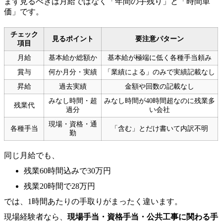
まず見るべきは月給ではなく「年間の手残り」と「時間単
価」です。
チェック
見るポイント
要注意パターン
項目
月給
基本給か総額か
基本給が極端に低く各種手当頼み
賞与
何か月分・実績
「業績による」のみで実績記載なし
昇給
過去実績
金額や回数の記載なし
みなし時間・超
みなし時間が40時間超なのに残業多
残業代
過分
い会社
現場・資格・通
各種手当
「含む」とだけ書いて内訳不明
勤
同じ月給でも、
残業60時間込みで30万円
残業20時間で28万円
では、1時間あたりの手取りがまったく違います。
現場経験者なら、
現場手当・資格手当・公共工事に関わる手