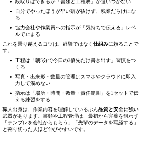
段取りはできるが「書類と工程表」が追いつかない
自分でやったほうが早い癖が抜けず、残業だらけにな
る
協力会社や作業員への指示が「気持ちで伝える」レベ
ルで止まる
これを乗り越えるコツは、経験ではなく
仕組み
に頼ることで
す。
工程は「朝5分で今日の3優先だけ書き出す」習慣をつ
くる
写真・出来形・数量の管理はスマホやクラウドに即入
力して溜めない
指示は「場所・時間・数量・責任範囲」を1セットで伝
える練習をする
職人出身は、作業内容を理解しているぶん
品質と安全に強い
武器があります。書類や工程管理は、最初から完璧を狙わず
「テンプレを会社からもらう」「先輩のデータを写経する」
と割り切った人ほど伸びやすいです。