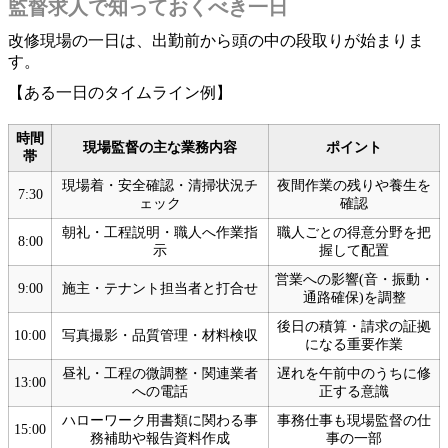
監督求人で知っておくべき一日
改修現場の一日は、出勤前から頭の中の段取りが始まりま
す。
【ある一日のタイムライン例】
時間
現場監督の主な業務内容
ポイント
帯
現場着・安全確認・清掃状況チ
夜間作業の残りや養生を
7:30
ェック
確認
朝礼・工程説明・職人へ作業指
職人ごとの得意分野を把
8:00
示
握して配置
営業への影響(音・振動・
9:00
施主・テナント担当者と打合せ
通路確保)を調整
後日の積算・請求の証拠
10:00
写真撮影・品質管理・材料検収
になる重要作業
昼礼・工程の微調整・関連業者
遅れを午前中のうちに修
13:00
への電話
正する意識
ハローワーク用書類に関わる事
事務仕事も現場監督の仕
15:00
務補助や報告資料作成
事の一部