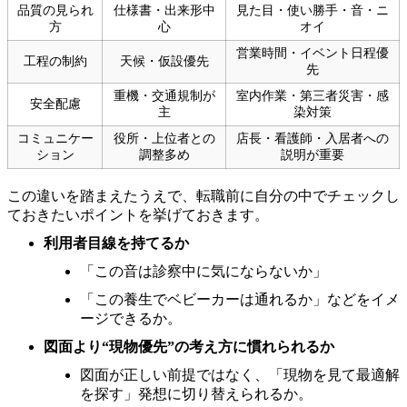
品質の見られ
仕様書・出来形中
見た目・使い勝手・音・ニ
方
心
オイ
営業時間・イベント日程優
工程の制約
天候・仮設優先
先
重機・交通規制が
室内作業・第三者災害・感
安全配慮
主
染対策
コミュニケー
役所・上位者との
店長・看護師・入居者への
ション
調整多め
説明が重要
この違いを踏まえたうえで、転職前に自分の中でチェックし
ておきたいポイントを挙げておきます。
利用者目線を持てるか
「この音は診察中に気にならないか」
「この養生でベビーカーは通れるか」などをイメ
ージできるか。
図面より“現物優先”の考え方に慣れられるか
図面が正しい前提ではなく、「現物を見て最適解
を探す」発想に切り替えられるか。