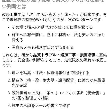
い判断とは
改修工事では「壊してみたら図面と違った」が日常です。そ
こで未経験の監督がやりがちなのが、次の3パターンです。
その場で職人の“勘”だけを信じて仕様を変える
施主への報告前に、勝手に材料や工法を安い方に振り
替える
写真もメモも残さず口頭で済ませる
これらは、後から
品質トラブル・追加工事・損害賠償
に直結
します。安全側の判断をするには、最低限次の流れを徹底し
ます。
違いを写真・寸法・位置情報付きで記録する
構造体（柱・梁・耐力壁・設備配管）に絡むかを最優
先で確認
設計担当や上長に「案A（コスト小）案B（安全側）」
の2案を整理して相談
施主の承認をメールや書面で残す