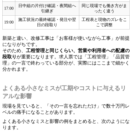
日中組の片付け確認・夜間組へ
同じ現場でも働き方がま
17:00
引継ぎ
ったく違う
施工状況の最終確認・発注や翌
工程表と現物のズレをこ
19:00
日の段取り
こで調整
新築と違い、改修工事は「お客様が使いながら工事」が前提
になりがちです。
そのため、
工程管理と同じくらい、営業や利用者への配慮の
段取り
が重要になります。求人票では「工程管理」「品質管
理」の一言で終わっている部分が、実際にはここまで細かく
分かれます。
よくある小さなミスが工期やコストに与えるリ
アルな影響
現場を見ていると、「その一言を忘れただけ」で数十万円レ
ベルの痛手になることがあります。
よくある小さなミスと影響の例をまとめると、次のようにな
ります。