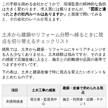
この手順を踏める会社かどうかで、現場監督の精神的な負担
は大きく変わります。求人票には載りませんが、
「図面と違
ったときの社内ルールはありますか」
と面接で聞いてみる
と、その会社のレベルが見えます。
土木から建築やリフォーム分野へ移るときに視
点を切り替えるチェックリスト
徳島では、土木から建築・リフォームにキャリアチェンジす
る人も少なくありません。土木経験は強みですが、そのまま
の感覚で店舗改修に入ると、施主との距離感や品質の基準で
つまずきやすいです。
下の表は、土木と建築改修で特に視点を変えたいポイントを
まとめたものです。
建築・改修で求められる視
項目
土木工事の感覚
点
発注者・監督員中
施主・利用者・近隣・テナ
利害関係者
心
ント