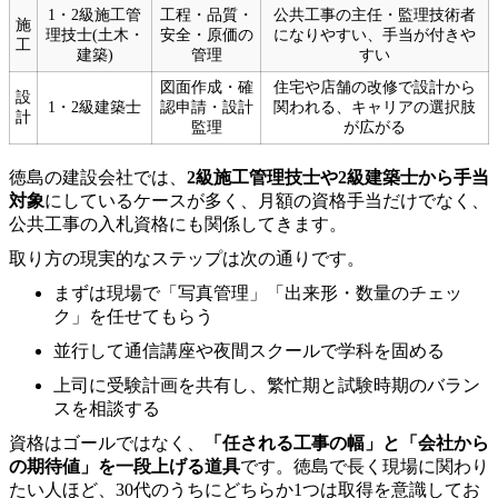
1・2級施工管
工程・品質・
公共工事の主任・監理技術者
施
理技士(土木・
安全・原価の
になりやすい、手当が付きや
工
建築)
管理
すい
図面作成・確
住宅や店舗の改修で設計から
設
1・2級建築士
認申請・設計
関われる、キャリアの選択肢
計
監理
が広がる
徳島の建設会社では、
2級施工管理技士や2級建築士から手当
対象
にしているケースが多く、月額の資格手当だけでなく、
公共工事の入札資格にも関係してきます。
取り方の現実的なステップは次の通りです。
まずは現場で「写真管理」「出来形・数量のチェッ
ク」を任せてもらう
並行して通信講座や夜間スクールで学科を固める
上司に受験計画を共有し、繁忙期と試験時期のバラン
スを相談する
資格はゴールではなく、
「任される工事の幅」と「会社から
の期待値」を一段上げる道具
です。徳島で長く現場に関わり
たい人ほど、30代のうちにどちらか1つは取得を意識してお