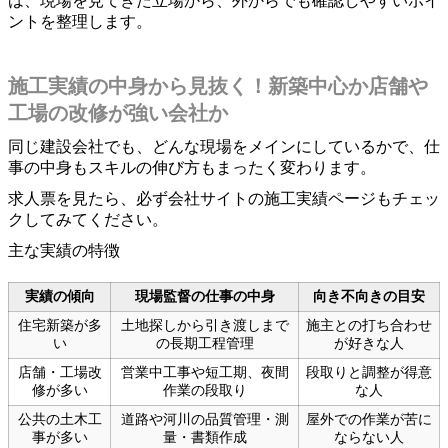
は、現場を見てきた立場から、外からでも確認しやすいポイ
ントを整理します。
施工実績の中身から見抜く！新築中心か店舗や
工場の改修が強い会社か
同じ建設会社でも、どんな現場をメインにしているかで、仕
事の中身もスキルの伸び方もまったく変わります。
求人票を見たら、必ず会社サイトの施工実績ページもチェッ
クしてみてください。
主な実績の特徴
実績の傾向
現場監督の仕事の中身
向き不向きの目安
住宅新築が多
土地探しから引き渡しまで
施主との打ち合わせ
い
の長期工程管理
が好きな人
店舗・工場改
営業中工事や短工期、夜間
段取りと調整が得意
修が多い
作業の段取り
な人
公共の土木工
道路や河川の品質管理・測
屋外での作業が苦に
事が多い
量・書類作成
ならない人