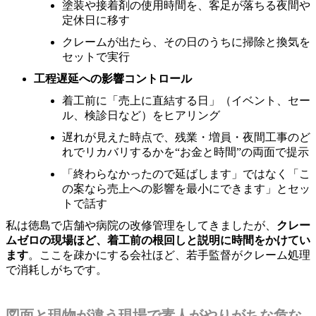
塗装や接着剤の使用時間を、客足が落ちる夜間や
定休日に移す
クレームが出たら、その日のうちに掃除と換気を
セットで実行
工程遅延への影響コントロール
着工前に「売上に直結する日」（イベント、セー
ル、検診日など）をヒアリング
遅れが見えた時点で、残業・増員・夜間工事のど
れでリカバリするかを“お金と時間”の両面で提示
「終わらなかったので延ばします」ではなく「こ
の案なら売上への影響を最小にできます」とセッ
トで話す
私は徳島で店舗や病院の改修管理をしてきましたが、
クレー
ムゼロの現場ほど、着工前の根回しと説明に時間をかけてい
ます
。ここを疎かにする会社ほど、若手監督がクレーム処理
で消耗しがちです。
図面と現物が違う現場で素人がやりがちな危な