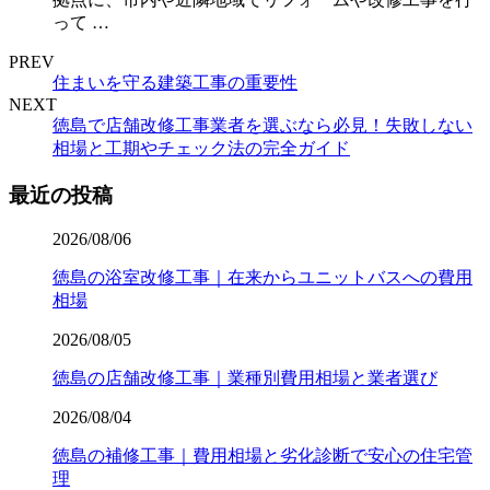
って …
PREV
住まいを守る建築工事の重要性
NEXT
徳島で店舗改修工事業者を選ぶなら必見！失敗しない
相場と工期やチェック法の完全ガイド
最近の投稿
2026/08/06
徳島の浴室改修工事｜在来からユニットバスへの費用
相場
2026/08/05
徳島の店舗改修工事｜業種別費用相場と業者選び
2026/08/04
徳島の補修工事｜費用相場と劣化診断で安心の住宅管
理